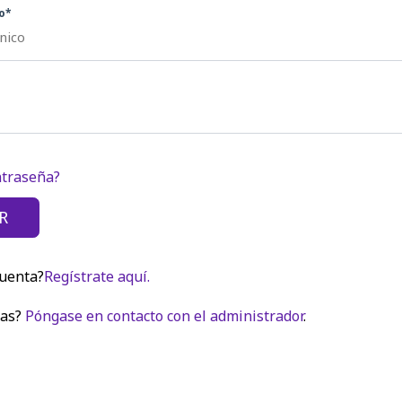
o*
ntraseña?
cuenta?
Regístrate aquí.
mas?
Póngase en contacto con el administrador
.