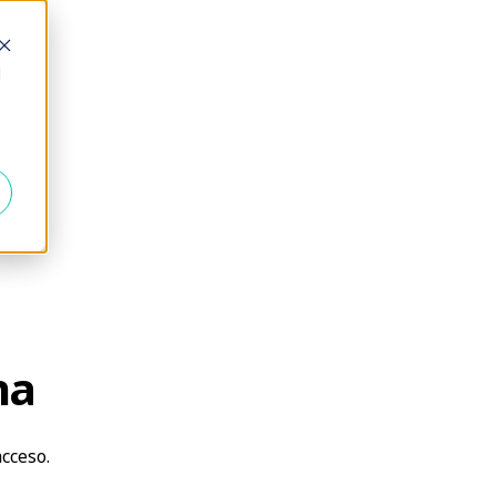
d
na
acceso.