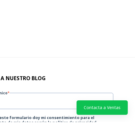
 A NUESTRO BLOG
nico
*
Contacta a Ventas
 este formulario doy mi consentimiento para el
to de mis datos según la política de privacidad