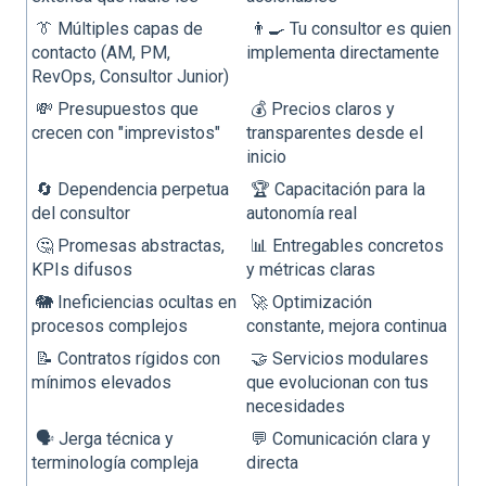
👔 Múltiples capas de
👨‍🍳 Tu consultor es quien
contacto (AM, PM,
implementa directamente
RevOps, Consultor Junior)
💸 Presupuestos que
💰 Precios claros y
crecen con "imprevistos"
transparentes desde el
inicio
🔄 Dependencia perpetua
🏆 Capacitación para la
del consultor
autonomía real
🤔 Promesas abstractas,
📊 Entregables concretos
KPIs difusos
y métricas claras
🐘 Ineficiencias ocultas en
🚀 Optimización
procesos complejos
constante, mejora continua
📝 Contratos rígidos con
🤝 Servicios modulares
mínimos elevados
que evolucionan con tus
necesidades
🗣️ Jerga técnica y
💬 Comunicación clara y
terminología compleja
directa