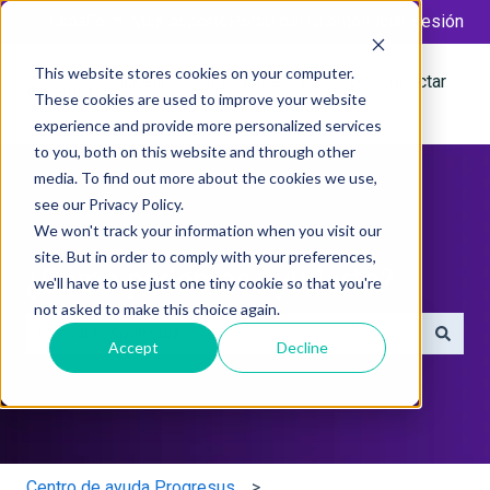
Español
Traducciones de Mostrar submenú de
Más soporte
Portal del Cliente
Iniciar sesión
This website stores cookies on your computer.
Tickets
Ir a la base de
Desconectar
These cookies are used to improve your website
conocimientos
experience and provide more personalized services
to you, both on this website and through other
media. To find out more about the cookies we use,
see our Privacy Policy.
We won't track your information when you visit our
site. But in order to comply with your preferences,
¿Cómo podemos ayudarte?
we'll have to use just one tiny cookie so that you're
not asked to make this choice again.
Accept
Decline
No hay sugerencias porque el campo de búsqueda está 
Centro de ayuda Progresus