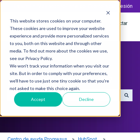
Español
Traducciones de Mostrar submenú de
Más soporte
Portal del Cliente
Iniciar sesión
This website stores cookies on your computer.
Tickets
Ir a la base de
Desconectar
These cookies are used to improve your website
conocimientos
experience and provide more personalized services
to you, both on this website and through other
media. To find out more about the cookies we use,
see our Privacy Policy.
We won't track your information when you visit our
site. But in order to comply with your preferences,
¿Cómo podemos ayudarte?
we'll have to use just one tiny cookie so that you're
not asked to make this choice again.
Accept
Decline
No hay sugerencias porque el campo de búsqueda está 
Centro de ayuda Progresus
HubSpot.