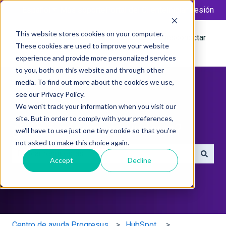
Español
Traducciones de Mostrar submenú de
Más soporte
Portal del Cliente
Iniciar sesión
This website stores cookies on your computer.
Tickets
Ir a la base de
Desconectar
These cookies are used to improve your website
conocimientos
experience and provide more personalized services
to you, both on this website and through other
media. To find out more about the cookies we use,
see our Privacy Policy.
We won't track your information when you visit our
site. But in order to comply with your preferences,
¿Cómo podemos ayudarte?
we'll have to use just one tiny cookie so that you're
not asked to make this choice again.
Accept
Decline
No hay sugerencias porque el campo de búsqueda está 
Centro de ayuda Progresus
HubSpot.