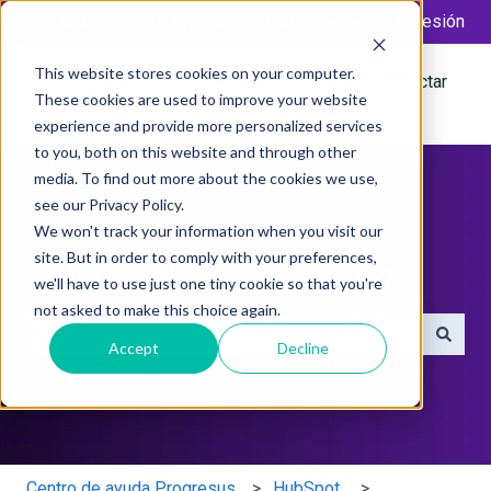
Español
Traducciones de Mostrar submenú de
Más soporte
Portal del Cliente
Iniciar sesión
This website stores cookies on your computer.
Tickets
Ir a la base de
Desconectar
These cookies are used to improve your website
conocimientos
experience and provide more personalized services
to you, both on this website and through other
media. To find out more about the cookies we use,
see our Privacy Policy.
We won't track your information when you visit our
site. But in order to comply with your preferences,
¿Cómo podemos ayudarte?
we'll have to use just one tiny cookie so that you're
not asked to make this choice again.
Accept
Decline
No hay sugerencias porque el campo de búsqueda está 
Centro de ayuda Progresus
HubSpot.