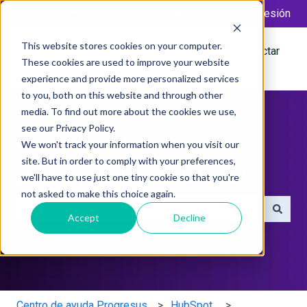
Español
Traducciones de Mostrar submenú de
Más soporte
Portal del Cliente
Iniciar sesión
This website stores cookies on your computer.
Tickets
Ir a la base de
Desconectar
These cookies are used to improve your website
conocimientos
experience and provide more personalized services
to you, both on this website and through other
media. To find out more about the cookies we use,
see our Privacy Policy.
We won't track your information when you visit our
site. But in order to comply with your preferences,
¿Cómo podemos ayudarte?
we'll have to use just one tiny cookie so that you're
not asked to make this choice again.
Accept
Decline
No hay sugerencias porque el campo de búsqueda está 
Centro de ayuda Progresus
HubSpot.