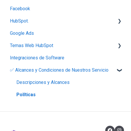
Facebook
HubSpot.
Google Ads
Configuración
Temas Web HubSpot
Módulo Marketing
Integraciones de Software
Módulo Service
Lite Theme
✅ Alcances y Condiciones de Nuestros Servicio
Casos de Uso HubSpot
Importaciones
Descripciones y Alcances
Módulo ventas
Políticas