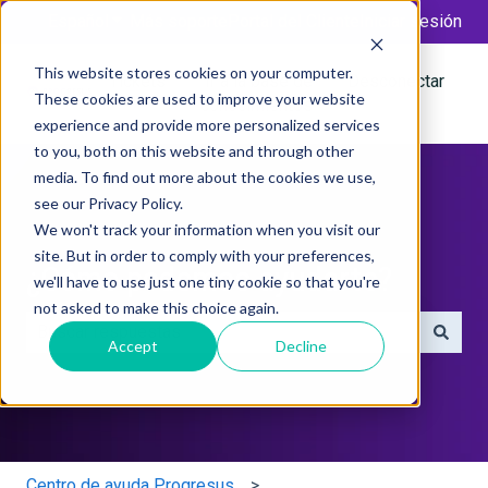
Español
Traducciones de Mostrar submenú de
Más soporte
Portal del Cliente
Iniciar sesión
This website stores cookies on your computer.
Tickets
Ir a la base de
Desconectar
These cookies are used to improve your website
conocimientos
experience and provide more personalized services
to you, both on this website and through other
media. To find out more about the cookies we use,
see our Privacy Policy.
We won't track your information when you visit our
site. But in order to comply with your preferences,
¿Cómo podemos ayudarte?
we'll have to use just one tiny cookie so that you're
not asked to make this choice again.
Accept
Decline
No hay sugerencias porque el campo de búsqueda está 
Centro de ayuda Progresus